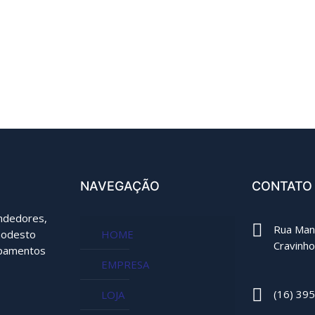
NAVEGAÇÃO
CONTATO
endedores,
Rua Man
modesto
HOME
Cravinho
ipamentos
EMPRESA
(16) 39
LOJA