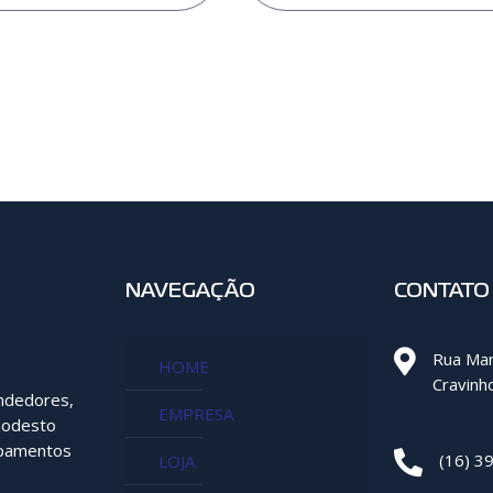
NAVEGAÇÃO
CONTATO
Rua Man
HOME
Cravinh
endedores,
EMPRESA
modesto
ipamentos
(16) 3
LOJA