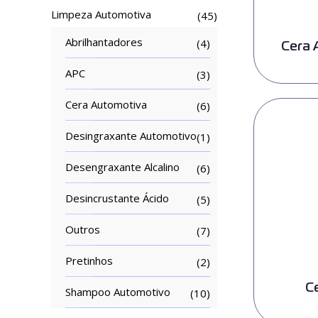
Limpeza Automotiva
(45)
Abrilhantadores
(4)
Cera 
APC
(3)
Cera Automotiva
(6)
Desingraxante Automotivo
(1)
Desengraxante Alcalino
(6)
Desincrustante Ácido
(5)
Outros
(7)
Pretinhos
(2)
C
Shampoo Automotivo
(10)