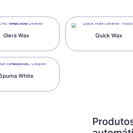
Glera Wax
Quick Wax
Spuma White
Produto
automát