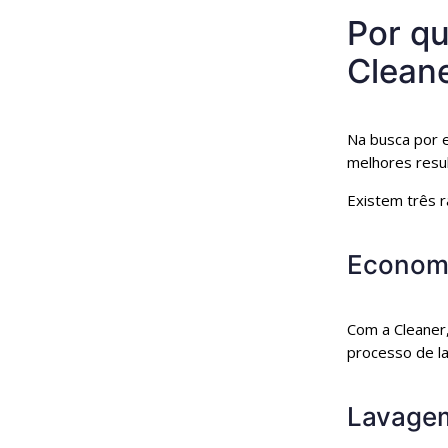
Por q
Clean
Na busca por e
melhores resul
Existem três r
Econom
Com a Cleaner
processo de la
Lavagem