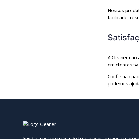
Nossos produt
facilidade, re
Satisfa
A Cleaner não 
em clientes sa
Confie na qua
podemos ajudá-
Fundada pela iniciativa de três jovens amigos empre